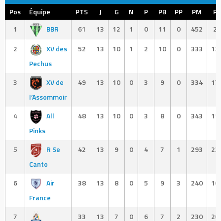
Pos
Équipe
PTS
J
G
N
P
PB
PP
PM
PC
1
BBR
61
13
12
1
0
11
0
452
29
2
XV des
52
13
10
1
2
10
0
333
12
Pechus
3
XV de
49
13
10
0
3
9
0
334
17
l’Assommoir
4
All
48
13
10
0
3
8
0
343
11
Pinks
5
R Se
42
13
9
0
4
7
1
293
22
Canto
6
Air
38
13
8
0
5
9
3
240
16
France
7
33
13
7
0
6
7
2
230
20