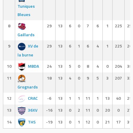
Tuniques
Bleues
8
29
13
6
0
7
6
1
225
25
Gaillards
9
XV de
29
13
6
1
6
4
1
225
26
la burne
10
MBDA
24
13
5
0
8
4
0
204
38
11
18
13
4
0
9
5
3
207
33
Grognards
12
CRAC
-6
13
1
1
11
1
13
40
29
13
36XV
-16
13
0
2
11
0
20
0
27
14
THS
-19
13
0
1
12
0
21
17
31