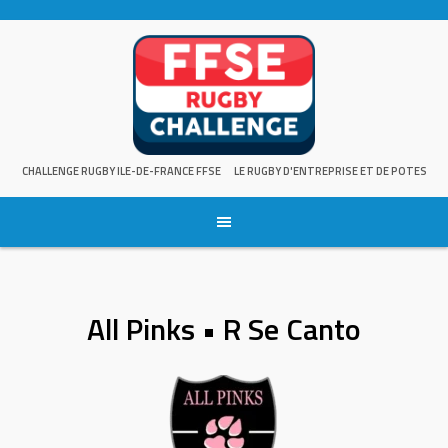
Skip
to
content
CHALLENGE RUGBY ILE-DE-FRANCE FFSE
LE RUGBY D'ENTREPRISE ET DE POTES
All Pinks • R Se Canto