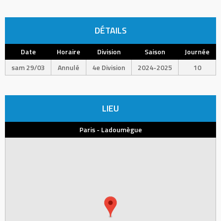
DÉTAILS
Date
Horaire
Division
Saison
Journée
sam 29/03
Annulé
4e Division
2024-2025
10
LIEU
Paris - Ladoumègue