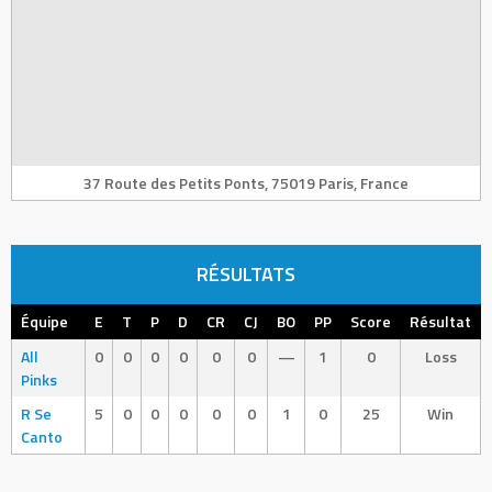
37 Route des Petits Ponts, 75019 Paris, France
RÉSULTATS
Équipe
E
T
P
D
CR
CJ
BO
PP
Score
Résultat
All
0
0
0
0
0
0
—
1
0
Loss
Pinks
R Se
5
0
0
0
0
0
1
0
25
Win
Canto