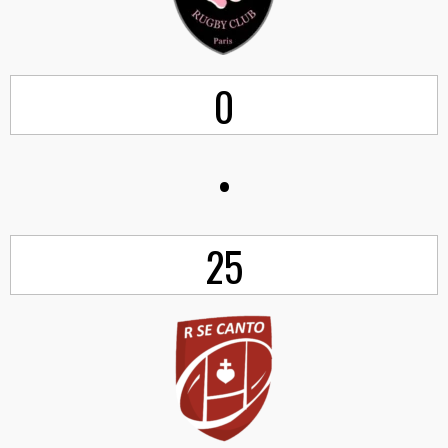
0
•
25