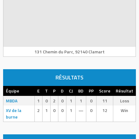
131 Chemin du Parc, 92140 Clamart
RÉSULTATS
Équipe
E
T
P
D
CJ
BD
PP
Score
Résultat
MBDA
1
0
2
0
1
1
0
11
Loss
XV de la
2
1
0
0
1
—
0
12
Win
burne