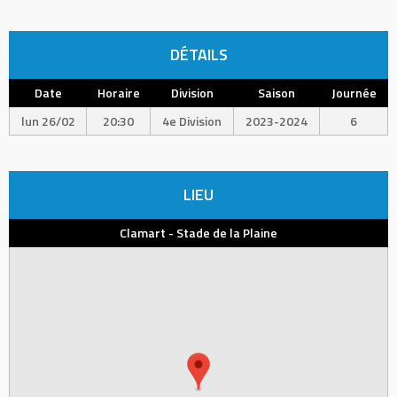
DÉTAILS
Date
Horaire
Division
Saison
Journée
lun 26/02
20:30
4e Division
2023-2024
6
LIEU
Clamart - Stade de la Plaine