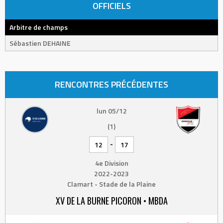
OFFICIELS
Arbitre de champs
Sébastien DEHAINE
RENCONTRES PRÉCÉDENTES
lun 05/12
(1)
-
12
17
4e Division
2022-2023
Clamart - Stade de la Plaine
XV DE LA BURNE PICORON • MBDA