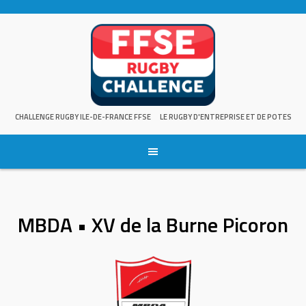
Skip
to
content
CHALLENGE RUGBY ILE-DE-FRANCE FFSE
LE RUGBY D'ENTREPRISE ET DE POTES
MBDA • XV de la Burne Picoron