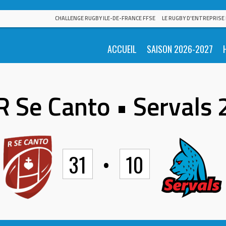
CHALLENGE RUGBY ILE-DE-FRANCE FFSE
LE RUGBY D'ENTREPRISE
ACCUEIL
SAISON 2026-2027
R Se Canto • Servals 
31
•
10