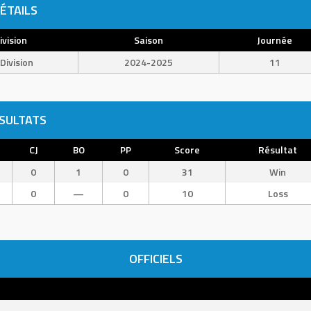
ÉTAILS
ivision
Saison
Journée
Division
2024-2025
11
SULTATS
CJ
BO
PP
Score
Résultat
0
1
0
31
Win
0
—
0
10
Loss
OFFICIELS