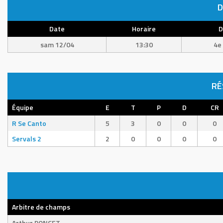
D
Date
Horaire
D
sam 12/04
13:30
4e 
RÉ
Équipe
E
T
P
D
CR
R Se Canto
5
3
0
0
0
Servals 2
2
0
0
0
0
Arbitre de champs
Arthur PONCET