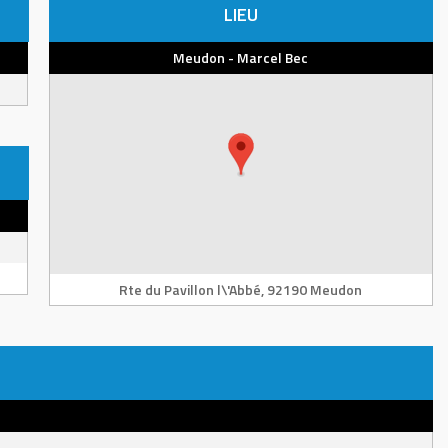
LIEU
Meudon - Marcel Bec
Rte du Pavillon l\'Abbé, 92190 Meudon