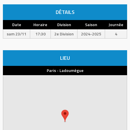
DÉTAILS
Date
Horaire
Division
Saison
Journée
sam 23/11
17:30
2e Division
2024-2025
4
LIEU
Paris - Ladoumègue