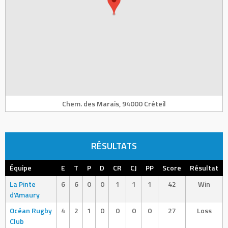
Chem. des Marais, 94000 Créteil
RÉSULTATS
Équipe
E
T
P
D
CR
CJ
PP
Score
Résultat
La Pinte
6
6
0
0
1
1
1
42
Win
d’Amaury
Océan Rugby
4
2
1
0
0
0
0
27
Loss
Club