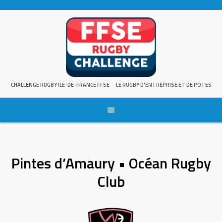
Skip
to
content
CHALLENGE RUGBY ILE-DE-FRANCE FFSE
LE RUGBY D'ENTREPRISE ET DE POTES
Pintes d’Amaury • Océan Rugby
Club