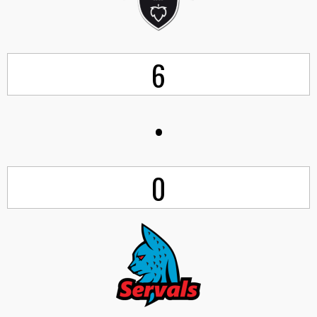
6
•
0