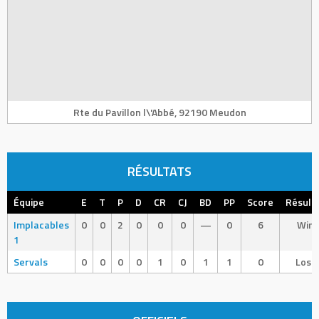
Rte du Pavillon l\'Abbé, 92190 Meudon
RÉSULTATS
Équipe
E
T
P
D
CR
CJ
BD
PP
Score
Résult
Implacables
0
0
2
0
0
0
—
0
6
Win
1
Servals
0
0
0
0
1
0
1
1
0
Loss