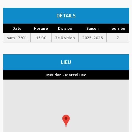
DÉTAILS
Date
Horaire
Division
Saison
Journée
sam 17/01
15:30
3e Division
2025-2026
7
LIEU
Meudon - Marcel Bec