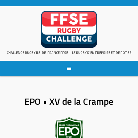
Skip
to
content
CHALLENGE RUGBY ILE-DE-FRANCE FFSE
LE RUGBY D'ENTREPRISE ET DE POTES
EPO • XV de la Crampe