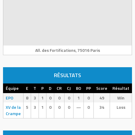
All. des Fortifications, 75016 Paris
RÉSULTATS
Équipe
E
T
P
D
CR
CJ
BO
PP
Score
Résultat
EPO
8
3
1
0
0
0
1
0
49
Win
XV de la
5
3
1
0
0
0
—
0
34
Loss
Crampe