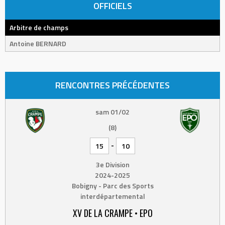
OFFICIELS
Arbitre de champs
Antoine BERNARD
RENCONTRES PRÉCÉDENTES
sam 01/02
(8)
-
15
10
3e Division
2024-2025
Bobigny - Parc des Sports
interdépartemental
XV DE LA CRAMPE • EPO