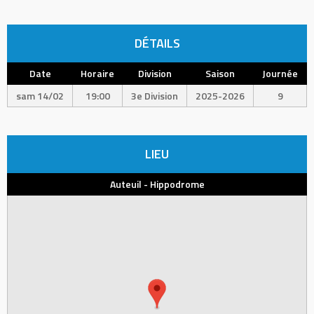
DÉTAILS
Date
Horaire
Division
Saison
Journée
sam 14/02
19:00
3e Division
2025-2026
9
LIEU
Auteuil - Hippodrome