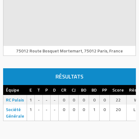
75012 Route Bosquet Mortemart, 75012 Paris, France
RÉSULTATS
Équipe
E
T
P
D
CR
CJ
BO
BD
PP
Score
Résu
RC Palais
1
-
-
-
0
0
0
0
0
22
Wi
Société
1
-
-
-
0
0
0
1
0
20
Lo
Générale