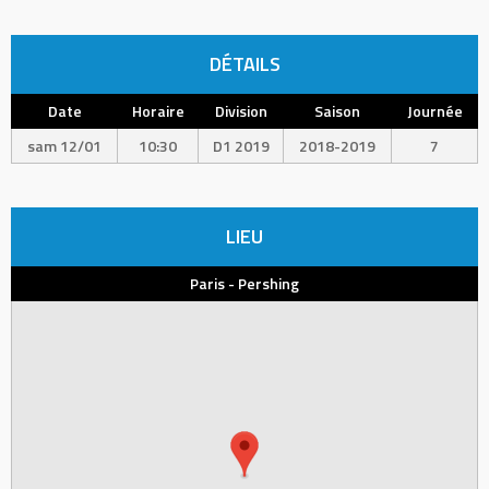
DÉTAILS
Date
Horaire
Division
Saison
Journée
sam 12/01
10:30
D1 2019
2018-2019
7
LIEU
Paris - Pershing