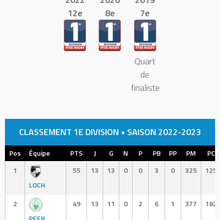
12e
8e
7e
Quart
de
finaliste
CLASSEMENT 1E DIVISION • SAISON 2022-2023
Pos
Équipe
PTS
J
G
N
P
PB
PP
PM
PC
1
55
13
13
0
0
3
0
325
125
LOCH
2
49
13
11
0
2
6
1
377
182
PEER