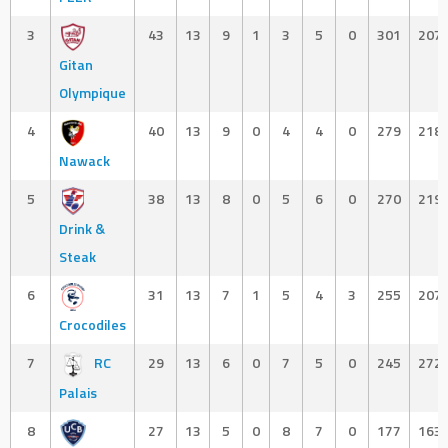
3
43
13
9
1
3
5
0
301
207
Gitan
Olympique
4
40
13
9
0
4
4
0
279
218
Nawack
5
38
13
8
0
5
6
0
270
219
Drink &
Steak
6
31
13
7
1
5
4
3
255
207
Crocodiles
7
RC
29
13
6
0
7
5
0
245
272
Palais
8
27
13
5
0
8
7
0
177
163