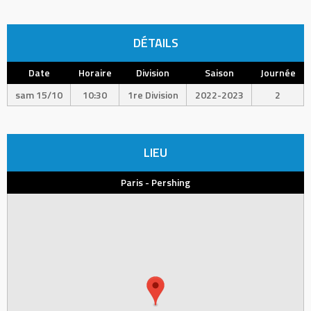
DÉTAILS
Date
Horaire
Division
Saison
Journée
sam 15/10
10:30
1re Division
2022-2023
2
LIEU
Paris - Pershing