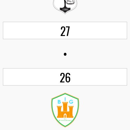
27
•
26