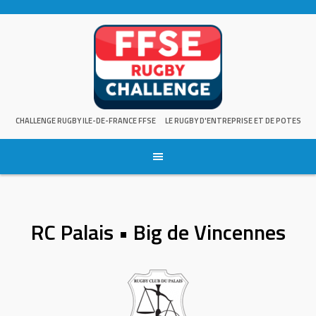
Skip
to
content
CHALLENGE RUGBY ILE-DE-FRANCE FFSE
LE RUGBY D'ENTREPRISE ET DE POTES
RC Palais • Big de Vincennes