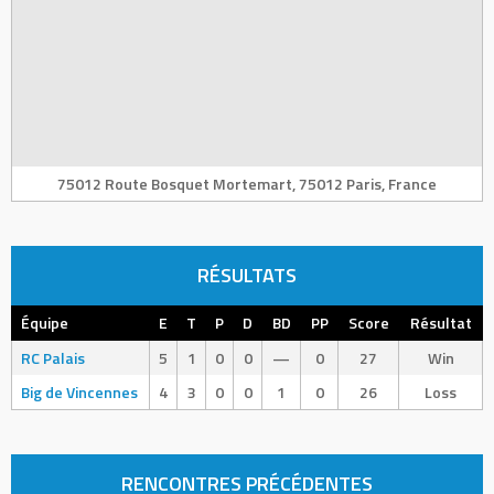
75012 Route Bosquet Mortemart, 75012 Paris, France
RÉSULTATS
Équipe
E
T
P
D
BD
PP
Score
Résultat
RC Palais
5
1
0
0
—
0
27
Win
Big de Vincennes
4
3
0
0
1
0
26
Loss
RENCONTRES PRÉCÉDENTES