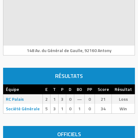
148 Av. du Général de Gaulle, 92160 Antony
RÉSULTATS
Équipe
E
T
P
D
BO
PP
Score
Résultat
RC Palais
2
1
3
0
—
0
21
Loss
Société Générale
5
3
1
0
1
0
34
Win
OFFICIELS