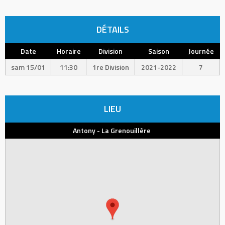
DÉTAILS
Date
Horaire
Division
Saison
Journée
sam 15/01
11:30
1re Division
2021-2022
7
LIEU
Antony - La Grenouillère