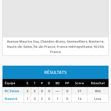
Avenue Maurice Guy, Chandon-Brenu, Gennevilliers, Nanterre,
Hauts-de-Seine, Île-de-France, France métropolitaine, 92230,
France
RÉSULTATS
Équipe
E
T
P
D
BD
PP
Score
Résultat
RC Palais
3
3
0
0
—
0
21
Win
Nawack
1
0
3
0
1
0
14
Loss