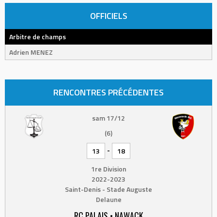
OFFICIELS
Arbitre de champs
Adrien MENEZ
RENCONTRES PRÉCÉDENTES
sam 17/12
(6)
-
13
18
1re Division
2022-2023
Saint-Denis - Stade Auguste
Delaune
RC PALAIS • NAWACK