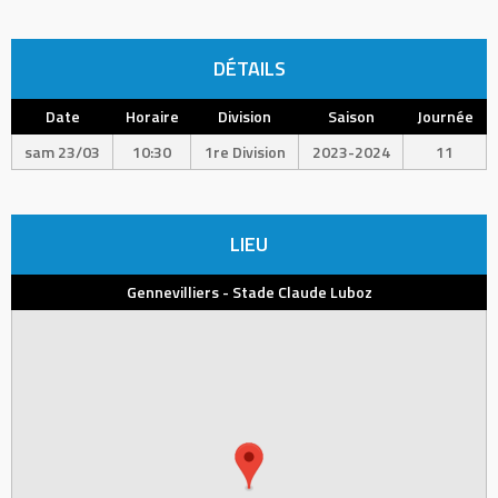
DÉTAILS
Date
Horaire
Division
Saison
Journée
sam 23/03
10:30
1re Division
2023-2024
11
LIEU
Gennevilliers - Stade Claude Luboz