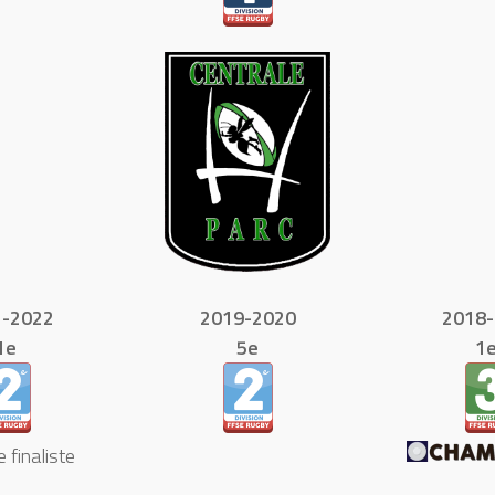
1-2022
2019-2020
2018-
1e
5e
1e
 finaliste