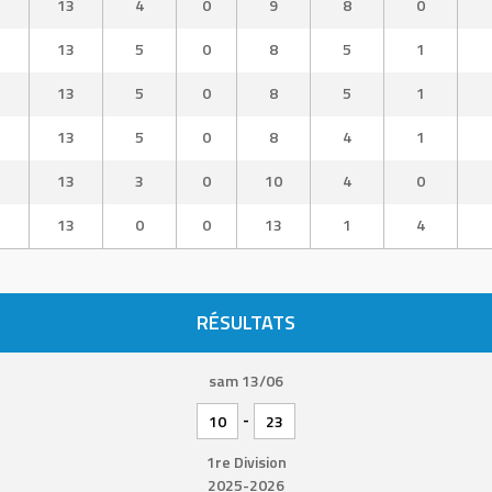
13
4
0
9
8
0
13
5
0
8
5
1
13
5
0
8
5
1
13
5
0
8
4
1
13
3
0
10
4
0
13
0
0
13
1
4
RÉSULTATS
sam 13/06
-
10
23
1re Division
2025-2026