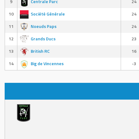
9
Centrale Parc
24
10
Société Générale
24
11
Noeuds Paps
24
12
Grands Ducs
23
13
British RC
16
14
Big de Vincennes
-3