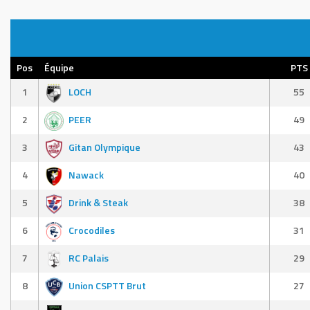
Pos
Équipe
PTS
1
LOCH
55
2
PEER
49
3
Gitan Olympique
43
4
Nawack
40
5
Drink & Steak
38
6
Crocodiles
31
7
RC Palais
29
8
Union CSPTT Brut
27