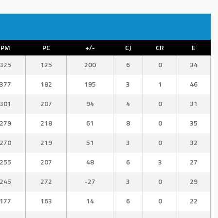
PM
PC
+/-
CJ
CR
E
325
125
200
6
0
34
377
182
195
3
1
46
301
207
94
4
0
31
279
218
61
8
0
35
270
219
51
3
0
32
255
207
48
6
3
27
245
272
-27
3
0
29
177
163
14
6
0
22