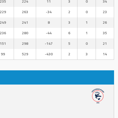
235
224
11
3
0
34
229
263
-34
2
0
23
249
241
8
3
1
26
236
280
-44
6
1
35
151
298
-147
5
0
21
99
529
-430
2
3
14