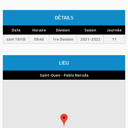
DÉTAILS
Date
Horaire
Division
Saison
Journée
sam 19/03
09:45
1re Division
2021-2022
11
LIEU
Saint-Ouen - Pablo Neruda