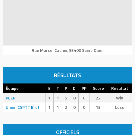
Rue Marcel Cachin, 93400 Saint-Ouen
RÉSULTATS
Équipe
E
T
P
D
PP
Score
Résultat
PEER
1
1
5
0
0
22
Win
Union CSPTT Brut
1
1
2
0
0
13
Loss
OFFICIELS