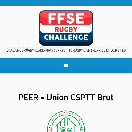
Skip
to
content
CHALLENGE RUGBY ILE-DE-FRANCE FFSE
LE RUGBY D'ENTREPRISE ET DE POTES
PEER • Union CSPTT Brut