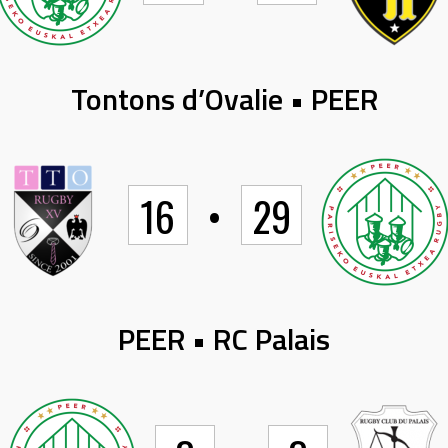
Tontons d’Ovalie • PEER
16
•
29
PEER • RC Palais