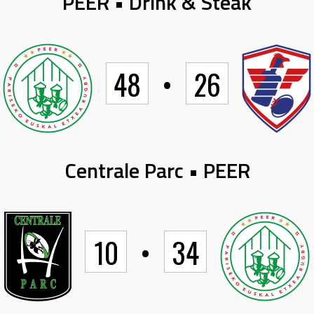
PEER • Drink & Steak
48
•
26
Centrale Parc • PEER
10
•
34