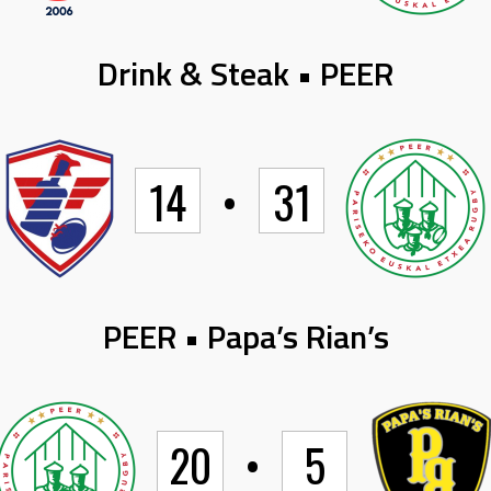
Drink & Steak • PEER
14
•
31
PEER • Papa’s Rian’s
20
•
5