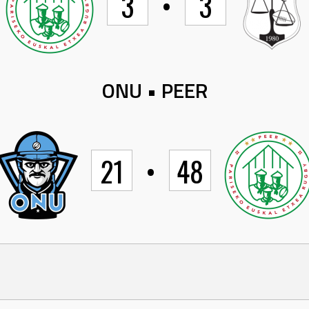
3
•
3
ONU • PEER
21
•
48