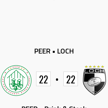
PEER • LOCH
22
•
22