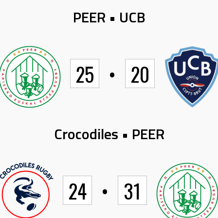
PEER • UCB
25
•
20
Crocodiles • PEER
24
•
31