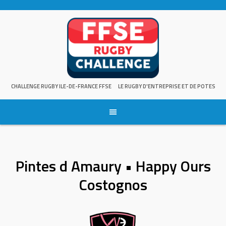
Skip
to
content
CHALLENGE RUGBY ILE-DE-FRANCE FFSE
LE RUGBY D'ENTREPRISE ET DE POTES
Pintes d Amaury • Happy Ours
Costognos