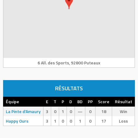
6 All. des Sports, 92800 Puteaux
RÉSULTATS
Équipe
E
T
P
D
BD
PP
Score
Résultat
La Pinte d’Amaury
3
0
1
0
—
0
18
Win
Happy Ours
3
1
0
0
1
0
17
Loss