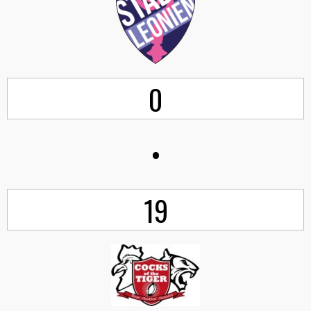
0
•
19