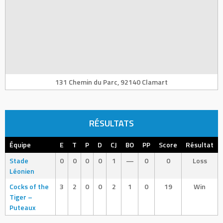
131 Chemin du Parc, 92140 Clamart
RÉSULTATS
Équipe
E
T
P
D
CJ
BO
PP
Score
Résultat
Stade
0
0
0
0
1
—
0
0
Loss
Léonien
Cocks of the
3
2
0
0
2
1
0
19
Win
Tiger –
Puteaux