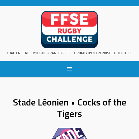
Skip
to
content
CHALLENGE RUGBY ILE-DE-FRANCE FFSE
LE RUGBY D'ENTREPRISE ET DE POTES
Stade Léonien • Cocks of the
Tigers