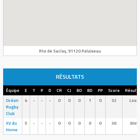
Rte de Saclay, 91120 Palaiseau
RÉSULTATS
Équipe
E
T
P
D
CR
CJ
BO
BD
PP
Score
Résult
Océan
4
-
-
-
0
0
0
1
0
32
Loss
Rugby
Club
XV du
5
-
-
-
0
0
0
0
0
36
Win
Home