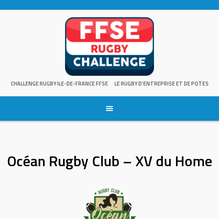
Skip
to
content
CHALLENGE RUGBY ILE-DE-FRANCE FFSE
LE RUGBY D'ENTREPRISE ET DE POTES
Océan Rugby Club – XV du Home