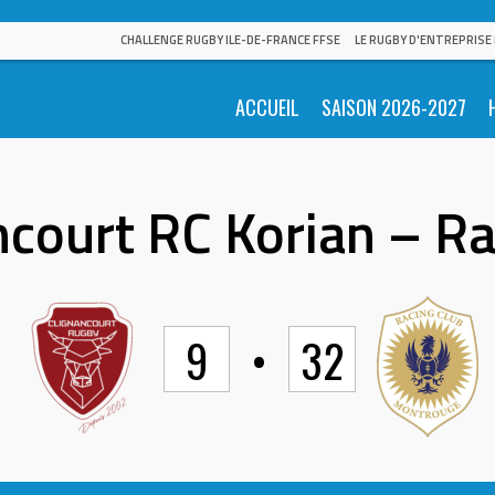
CHALLENGE RUGBY ILE-DE-FRANCE FFSE
LE RUGBY D'ENTREPRISE
ACCUEIL
SAISON 2026-2027
ncourt RC Korian – R
9
•
32