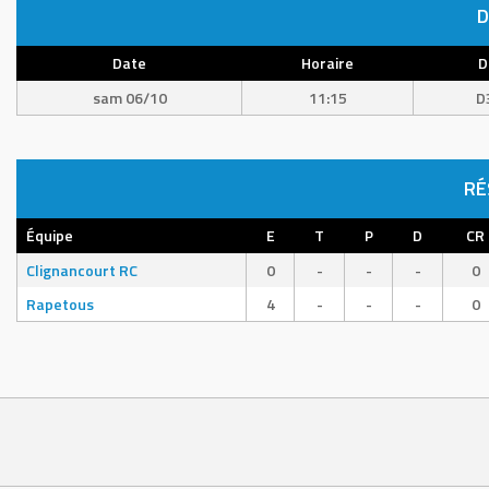
D
Date
Horaire
D
sam 06/10
11:15
D
RÉ
Équipe
E
T
P
D
CR
Clignancourt RC
0
-
-
-
0
Rapetous
4
-
-
-
0