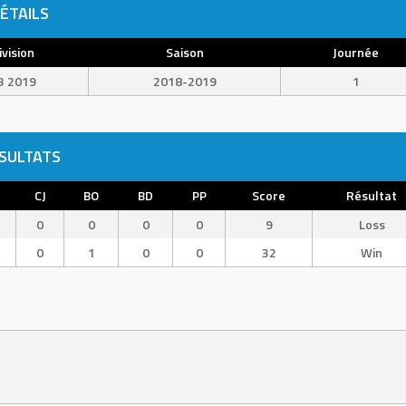
ÉTAILS
ivision
Saison
Journée
3 2019
2018-2019
1
SULTATS
CJ
BO
BD
PP
Score
Résultat
0
0
0
0
9
Loss
0
1
0
0
32
Win