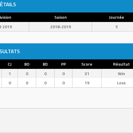
ÉTAILS
ivision
Saison
Journée
3 2019
2018-2019
5
SULTATS
CJ
BO
BD
PP
Score
Résultat
1
0
0
0
31
Win
0
0
0
0
19
Loss