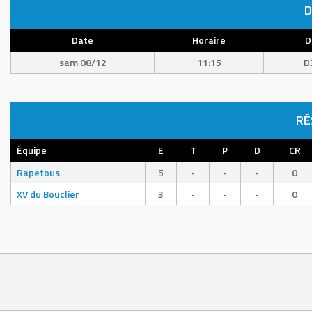
D
Date
Horaire
D
sam 08/12
11:15
D
RÉ
Équipe
E
T
P
D
CR
Rapetous
5
-
-
-
0
XV du Bouclier
3
-
-
-
0