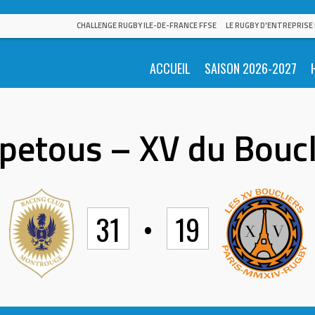
CHALLENGE RUGBY ILE-DE-FRANCE FFSE
LE RUGBY D'ENTREPRISE
ACCUEIL
SAISON 2026-2027
petous – XV du Boucl
31
•
19