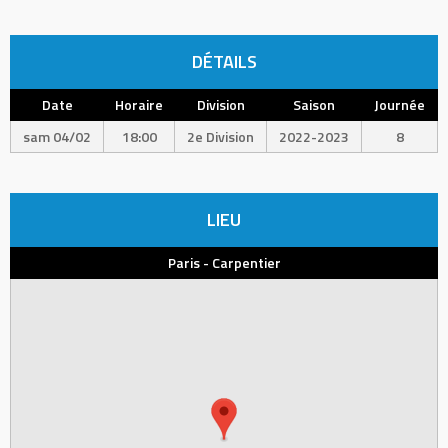
DÉTAILS
Date
Horaire
Division
Saison
Journée
sam 04/02
18:00
2e Division
2022-2023
8
LIEU
Paris - Carpentier