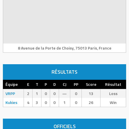
8 Avenue de la Porte de Choisy, 75013 Paris, France
RÉSULTATS
Équipe
E
T
P
D
CJ
PP
Score
Résultat
VRPP
2
1
0
0
—
0
13
Loss
Kukies
4
3
0
0
1
0
26
Win
OFFICIELS