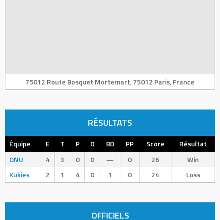
75012 Route Bosquet Mortemart, 75012 Paris, France
RÉSULTATS
Équipe
E
T
P
D
BD
PP
Score
Résultat
ONU
4
3
0
0
—
0
26
Win
Kukies
2
1
4
0
1
0
24
Loss
OFFICIELS