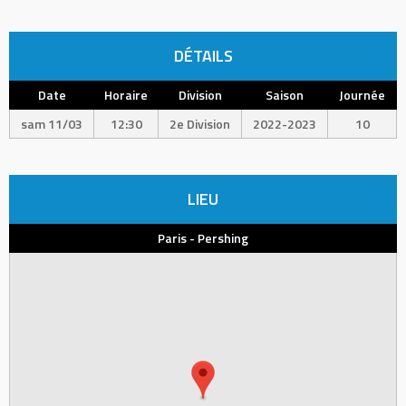
DÉTAILS
Date
Horaire
Division
Saison
Journée
sam 11/03
12:30
2e Division
2022-2023
10
LIEU
Paris - Pershing