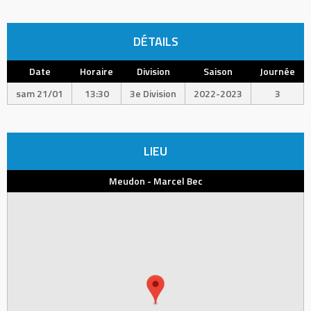
DÉTAILS
Date
Horaire
Division
Saison
Journée
sam 21/01
13:30
3e Division
2022-2023
3
LIEU
Meudon - Marcel Bec