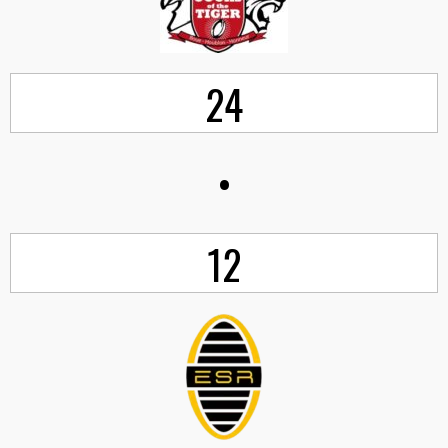
24
•
12