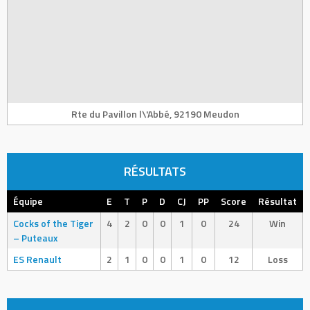
Rte du Pavillon l\'Abbé, 92190 Meudon
RÉSULTATS
Équipe
E
T
P
D
CJ
PP
Score
Résultat
Cocks of the Tiger
4
2
0
0
1
0
24
Win
– Puteaux
ES Renault
2
1
0
0
1
0
12
Loss