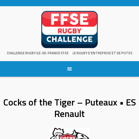
Skip
to
content
CHALLENGE RUGBY ILE-DE-FRANCE FFSE
LE RUGBY D'ENTREPRISE ET DE POTES
Cocks of the Tiger – Puteaux • ES
Renault