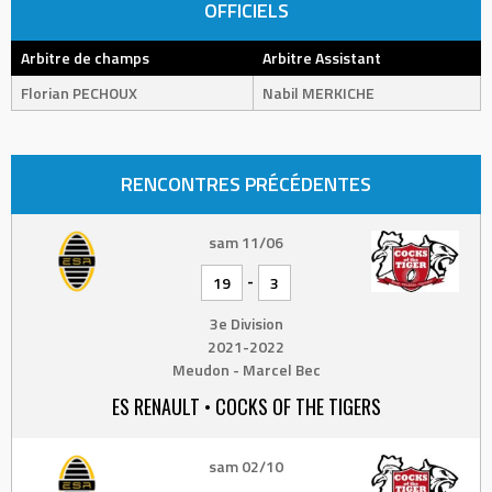
OFFICIELS
Arbitre de champs
Arbitre Assistant
Florian PECHOUX
Nabil MERKICHE
RENCONTRES PRÉCÉDENTES
sam 11/06
-
19
3
3e Division
2021-2022
Meudon - Marcel Bec
ES RENAULT • COCKS OF THE TIGERS
sam 02/10