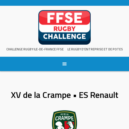
Skip
to
content
CHALLENGE RUGBY ILE-DE-FRANCE FFSE
LE RUGBY D'ENTREPRISE ET DE POTES
XV de la Crampe • ES Renault