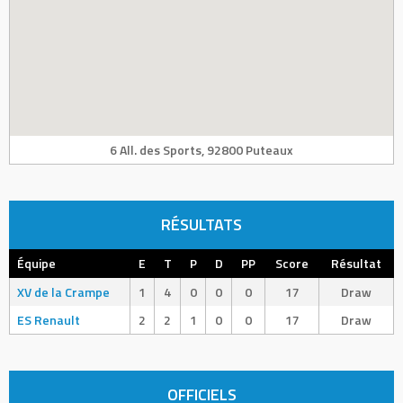
6 All. des Sports, 92800 Puteaux
RÉSULTATS
Équipe
E
T
P
D
PP
Score
Résultat
XV de la Crampe
1
4
0
0
0
17
Draw
ES Renault
2
2
1
0
0
17
Draw
OFFICIELS