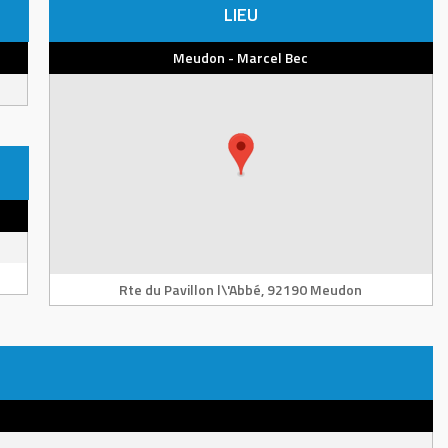
LIEU
Meudon - Marcel Bec
Rte du Pavillon l\'Abbé, 92190 Meudon