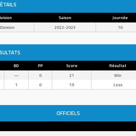
ÉTAILS
ivision
Saison
Journée
Division
2022-2023
10
SULTATS
BD
PP
Score
Résultat
—
0
21
Win
1
0
19
Loss
OFFICIELS