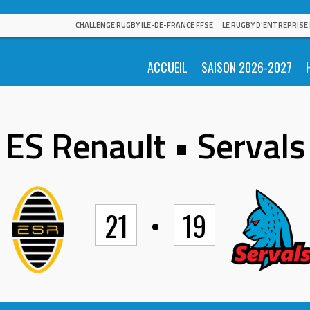
CHALLENGE RUGBY ILE-DE-FRANCE FFSE
LE RUGBY D'ENTREPRISE
ACCUEIL
SAISON 2026-2027
ES Renault • Servals
21
•
19