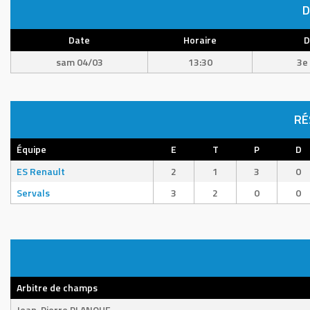
D
Date
Horaire
D
sam 04/03
13:30
3e 
RÉ
Équipe
E
T
P
D
ES Renault
2
1
3
0
Servals
3
2
0
0
Arbitre de champs
Jean-Pierre PLANQUE