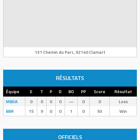
131 Chemin du Parc, 92140 Clamart
RÉSULTATS
Équipe
E
T
P
D
BO
PP
Score
Résultat
MBDA
0
0
0
0
—
0
0
Loss
BBR
15
9
0
0
1
0
93
Win
OFFICIELS