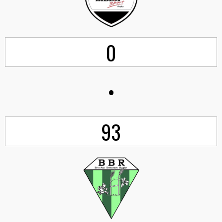
0
•
93