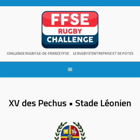
Skip
to
content
CHALLENGE RUGBY ILE-DE-FRANCE FFSE
LE RUGBY D'ENTREPRISE ET DE POTES
XV des Pechus • Stade Léonien