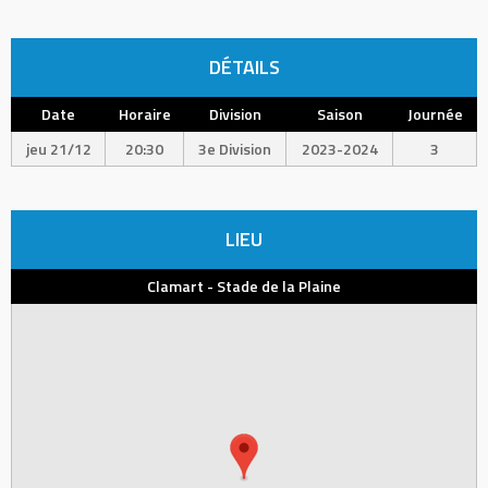
DÉTAILS
Date
Horaire
Division
Saison
Journée
jeu 21/12
20:30
3e Division
2023-2024
3
LIEU
Clamart - Stade de la Plaine