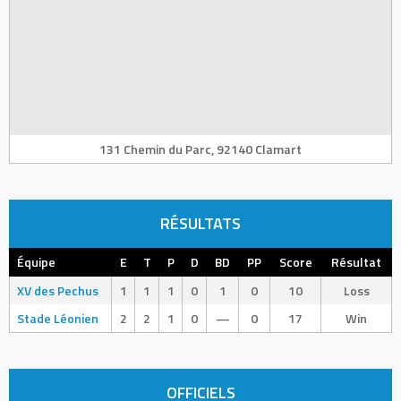
131 Chemin du Parc, 92140 Clamart
RÉSULTATS
Équipe
E
T
P
D
BD
PP
Score
Résultat
XV des Pechus
1
1
1
0
1
0
10
Loss
Stade Léonien
2
2
1
0
—
0
17
Win
OFFICIELS