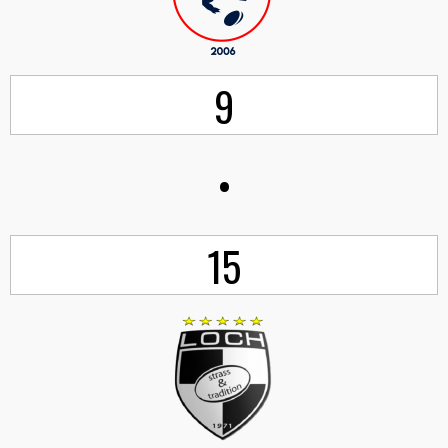
9
•
15