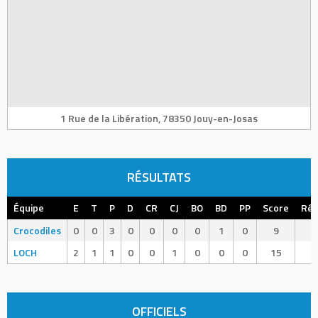
1 Rue de la Libération, 78350 Jouy-en-Josas
RÉSULTATS
Équipe
E
T
P
D
CR
CJ
BO
BD
PP
Score
Rés
Crocodiles
0
0
3
0
0
0
0
1
0
9
L
LOCH
2
1
1
0
0
1
0
0
0
15
W
OFFICIELS