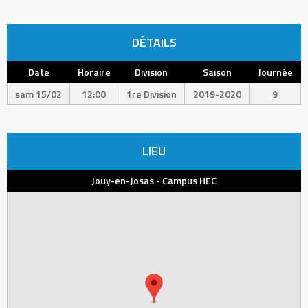
DÉTAILS
Date
Horaire
Division
Saison
Journée
sam 15/02
12:00
1re Division
2019-2020
9
LIEU
Jouy-en-Josas - Campus HEC