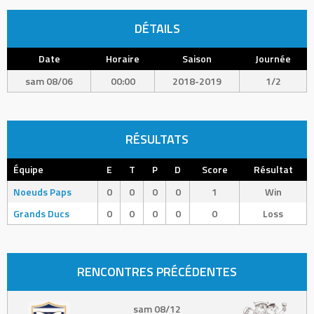
DÉTAILS
Date
Horaire
Saison
Journée
sam 08/06
00:00
2018-2019
1/2
RÉSULTATS
Équipe
E
T
P
D
Score
Résultat
Noeuds Paps
0
0
0
0
1
Win
Grands Ducs
0
0
0
0
0
Loss
RENCONTRES PRÉCÉDENTES
sam 08/12