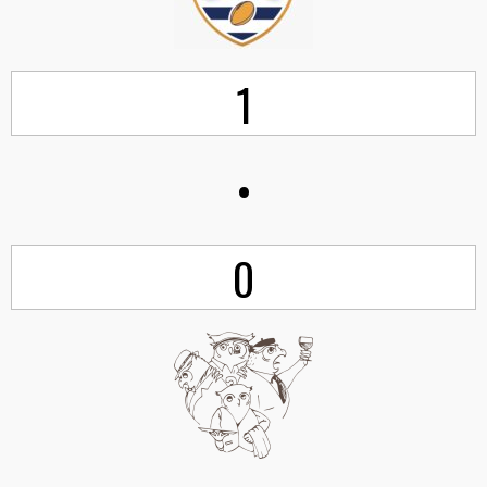
1
•
0