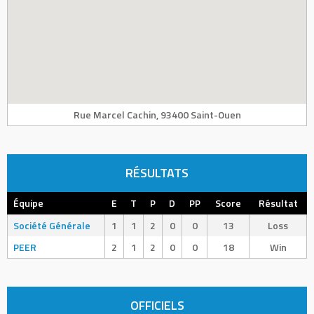
Rue Marcel Cachin, 93400 Saint-Ouen
RÉSULTATS
Équipe
E
T
P
D
PP
Score
Résultat
Société Générale
1
1
2
0
0
13
Loss
PEER
2
1
2
0
0
18
Win
OFFICIELS