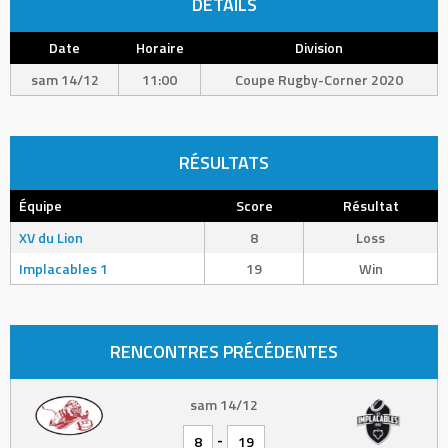
DÉTAILS
Date
Horaire
Division
sam 14/12
11:00
Coupe Rugby-Corner 2020
RÉSULTATS
Équipe
Score
Résultat
XV du Lion
8
Loss
Implacables 1
19
Win
RENCONTRES PRÉCÉDENTES
sam 14/12
-
8
19