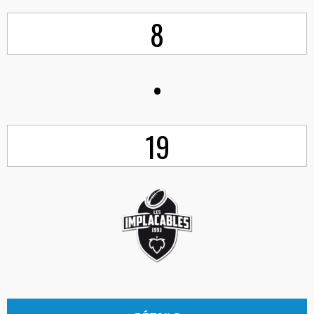
8
•
19