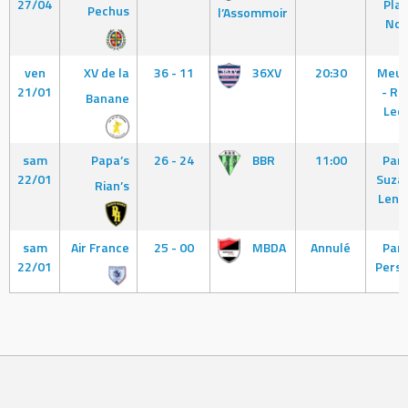
27/04
Plai
Pechus
l’Assommoir
No
ven
XV de la
36 - 11
36XV
20:30
Meu
21/01
- Re
Banane
Led
sam
Papa’s
26 - 24
BBR
11:00
Pari
22/01
Suza
Rian’s
Leng
sam
Air France
25 - 00
MBDA
Annulé
Pari
22/01
Persh