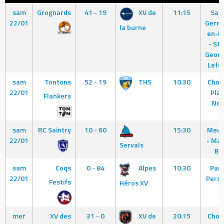
sam
Grognards
41 - 19
XV de
11:15
Sain
22/01
Germa
la burne
en-L
- St
Georg
Lefè
sam
Tontons
52 - 19
THS
10:30
Chois
22/01
Plai
Flankers
No
sam
RC Saintry
10 - 60
15:30
Meu
22/01
- Mar
Servals
Be
sam
Coqs
0 - 84
Alpes
10:30
Pari
22/01
Persh
Festifs
Héros XV
mer
XV des
31 - 0
XV de
20:15
Chois