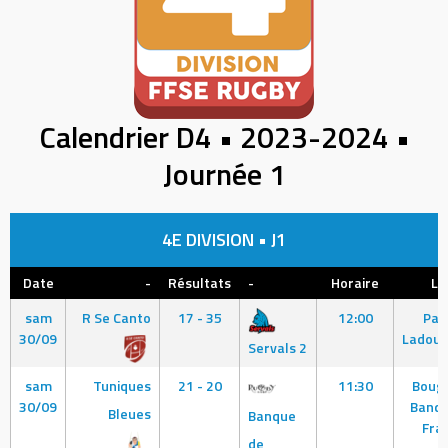
Calendrier D4 • 2023-2024 •
Journée 1
4E DIVISION • J1
Date
-
Résultats
-
Horaire
Li
sam
R Se Canto
17 - 35
12:00
Pari
30/09
Ladou
Servals 2
sam
Tuniques
21 - 20
11:30
Bougi
30/09
Banqu
Bleues
Banque
Fra
de