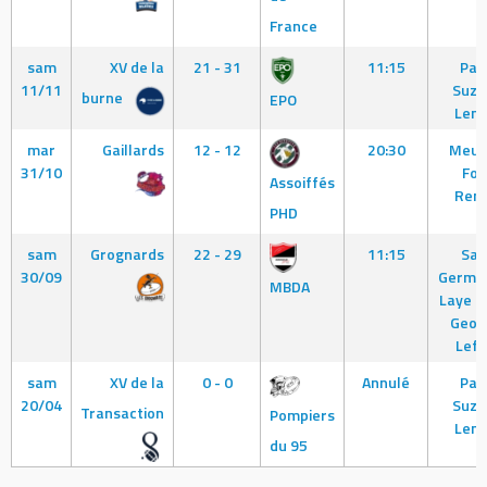
France
sam
XV de la
21 - 31
11:15
Pari
11/11
Suza
burne
EPO
Leng
mar
Gaillards
12 - 12
20:30
Meud
31/10
Fos
Assoiffés
Rena
PHD
sam
Grognards
22 - 29
11:15
Sai
30/09
Germai
MBDA
Laye -
Geor
Lefè
sam
XV de la
0 - 0
Annulé
Pari
20/04
Suza
Transaction
Pompiers
Leng
du 95