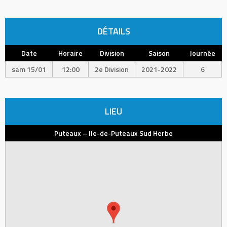
DÉTAILS
Date
Horaire
Division
Saison
Journée
sam 15/01
12:00
2e Division
2021-2022
6
LIEU
Puteaux – Ile-de-Puteaux Sud Herbe