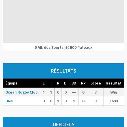
6 All. des Sports, 92800 Puteaux
RÉSULTATS
Équipe
E
T
P
D
BD
PP
Score
Résultat
Océan Rugby Club
1
1
0
0
—
0
7
Win
ONU
0
0
1
0
1
0
3
Loss
OFFICIELS