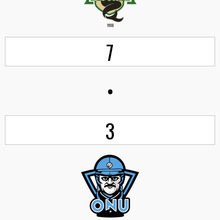
7
•
3