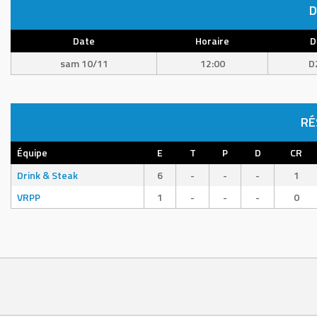
D
Date
Horaire
D
sam 10/11
12:00
D
RÉ
Équipe
E
T
P
D
CR
Drink & Steak
6
-
-
-
1
VRPP
1
-
-
-
0