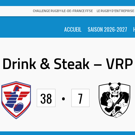
CHALLENGE RUGBY ILE-DE-FRANCE FFSE
LE RUGBY D'ENTREPRISE
ACCUEIL
SAISON 2026-2027
Drink & Steak – VRP
38
•
7