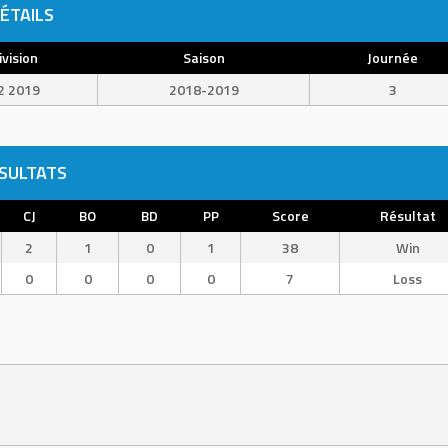
ÉTAILS
ivision
Saison
Journée
2 2019
2018-2019
3
SULTATS
CJ
BO
BD
PP
Score
Résultat
2
1
0
1
38
Win
0
0
0
0
7
Loss