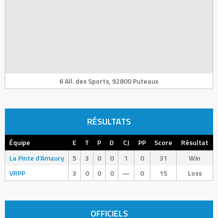
6 All. des Sports, 92800 Puteaux
RÉSULTATS
Équipe
E
T
P
D
CJ
PP
Score
Résultat
La Pinte d’Amaury
5
3
0
0
1
0
31
Win
VRPP
3
0
0
0
—
0
15
Loss
OFFICIELS