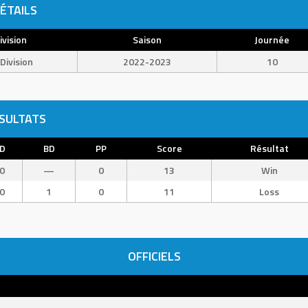
ÉTAILS
ivision
Saison
Journée
Division
2022-2023
10
SULTATS
D
BD
PP
Score
Résultat
0
—
0
13
Win
0
1
0
11
Loss
OFFICIELS