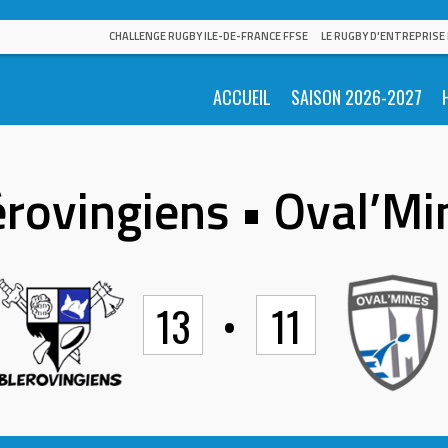
CHALLENGE RUGBY ILE-DE-FRANCE FFSE
LE RUGBY D'ENTREPRISE
ACCUEIL
SAISON 2026-2027
érovingiens • Oval’Mi
13
•
11