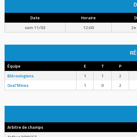
D
Date
Horaire
D
sam 11/03
12:00
2e 
RÉ
Équipe
E
T
P
Blérovingiens
1
1
2
Oval’Mines
1
0
2
Arbitre de champs
Arthur PONCET