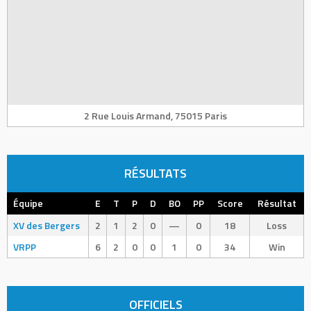
2 Rue Louis Armand, 75015 Paris
RÉSULTATS
Équipe
E
T
P
D
BO
PP
Score
Résultat
XV des Bergers
2
1
2
0
—
0
18
Loss
VRPP
6
2
0
0
1
0
34
Win
OFFICIELS