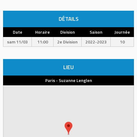
DÉTAILS
Date
Horaire
Division
Saison
Journée
sam 11/03
11:00
2e Division
2022-2023
10
LIEU
Paris - Suzanne Lenglen