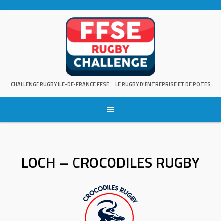
Skip
to
content
CHALLENGE RUGBY ILE-DE-FRANCE FFSE
LE RUGBY D'ENTREPRISE ET DE POTES
LOCH – CROCODILES RUGBY