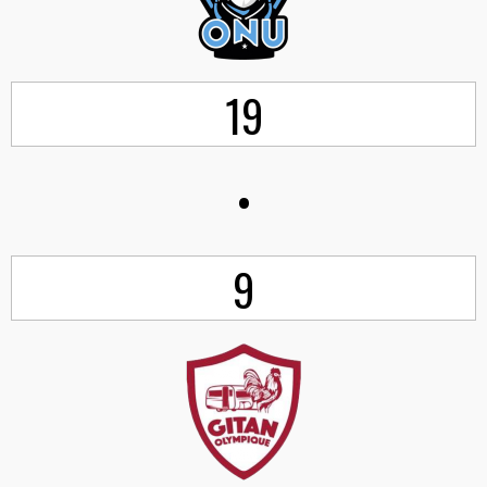
19
•
9