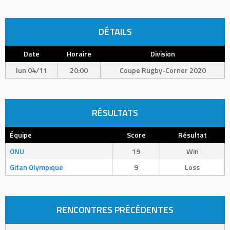
DÉTAILS
Date
Horaire
Division
lun 04/11
20:00
Coupe Rugby-Corner 2020
RÉSULTATS
Équipe
Score
Résultat
ONU
19
Win
Gitan Olympique
9
Loss
RENCONTRES PRÉCÉDENTES