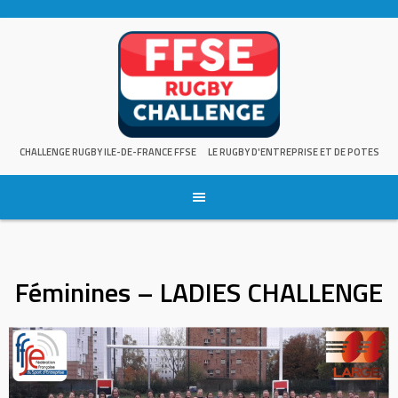
Skip
to
content
CHALLENGE RUGBY ILE-DE-FRANCE FFSE
LE RUGBY D'ENTREPRISE ET DE POTES
Féminines – LADIES CHALLENGE