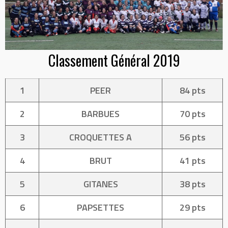
Classement Général 2019
1
PEER
84 pts
2
BARBUES
70 pts
3
CROQUETTES A
56 pts
4
BRUT
41 pts
5
GITANES
38 pts
6
PAPSETTES
29 pts