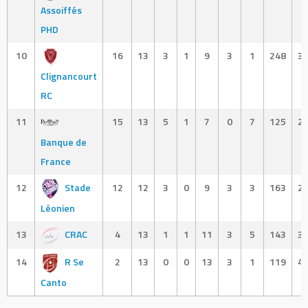
Assoiffés
PHD
10
16
13
3
1
9
3
1
248
3
Clignancourt
RC
11
15
13
5
1
7
0
7
125
2
Banque de
France
12
Stade
12
12
3
0
9
3
3
163
2
Léonien
13
CRAC
4
13
1
1
11
3
5
143
3
14
R Se
2
13
0
0
13
3
1
119
4
Canto