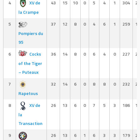
4
XV de
43
15
10
0
5
4
1
304
2
la Crampe
5
37
12
8
0
4
6
1
259
1
Pompiers du
95
6
Cocks
36
14
8
0
6
4
0
227
2
of the Tiger
– Puteaux
7
32
14
6
0
8
8
0
232
2
Rapetous
8
XV de
26
13
6
0
7
5
3
186
1
la
Transaction
9
26
13
6
1
6
3
3
179
2