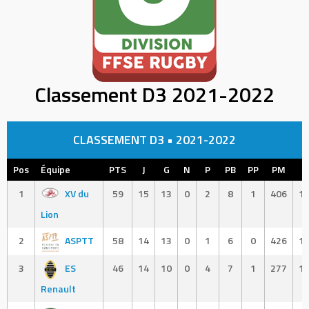
Classement D3 2021-2022
CLASSEMENT D3 • 2021-2022
Pos
Équipe
PTS
J
G
N
P
PB
PP
PM
P
1
XV du
59
15
13
0
2
8
1
406
1
Lion
2
ASPTT
58
14
13
0
1
6
0
426
1
3
ES
46
14
10
0
4
7
1
277
1
Renault