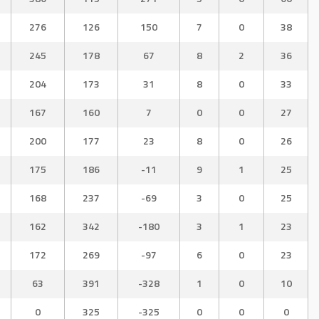
276
126
150
7
0
38
245
178
67
8
2
36
204
173
31
8
0
33
167
160
7
0
0
27
200
177
23
8
0
26
175
186
-11
9
1
25
168
237
-69
3
0
25
162
342
-180
3
1
23
172
269
-97
6
0
23
63
391
-328
1
0
10
0
325
-325
0
0
0