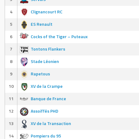
4
Clignancourt RC
5
ES Renault
6
Cocks of the Tiger – Puteaux
7
Tontons Flankers
8
Stade Léonien
9
Rapetous
10
XV de la Crampe
11
Banque de France
12
Assoiffés PHD
13
XV de la Transaction
14
Pompiers du 95