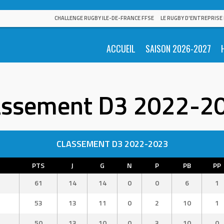
CHALLENGE RUGBY ILE-DE-FRANCE FFSE
LE RUGBY D'ENTREPRISE
ACCUEIL
SAISON 2026-2027
assement D3 2022-2
CLASSEMENT D3 2022-2023
PTS
J
G
N
P
PB
PP
61
14
14
0
0
6
1
53
13
11
0
2
10
1
50
13
10
0
3
10
0