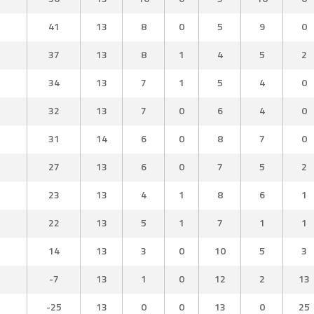
41
13
8
0
5
9
0
37
13
8
1
4
5
2
34
13
7
1
5
4
0
32
13
7
0
6
4
0
31
14
6
0
8
7
0
27
13
6
0
7
5
2
23
13
4
1
8
6
1
22
13
5
1
7
1
1
14
13
3
0
10
5
3
-7
13
1
0
12
2
13
-25
13
0
0
13
0
25