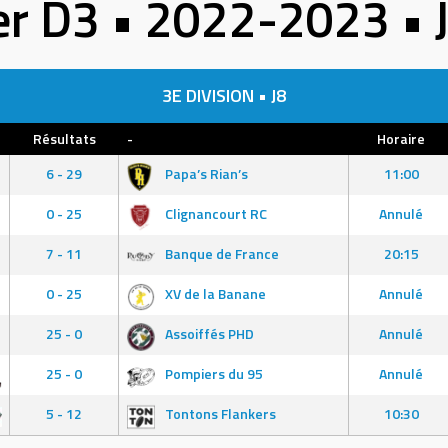
er D3 • 2022-2023 • 
3E DIVISION • J8
-
Résultats
-
Horaire
6 - 29
Papa’s Rian’s
11:00
0 - 25
Clignancourt RC
Annulé
7 - 11
Banque de France
20:15
0 - 25
XV de la Banane
Annulé
25 - 0
Assoiffés PHD
Annulé
25 - 0
Pompiers du 95
Annulé
5 - 12
Tontons Flankers
10:30