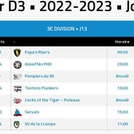
r D3 • 2022-2023 • 
3E DIVISION • J13
ats
-
Horaire
2
Papa’s Rian’s
09:30
4
Assoiffés PHD
20:30
0
Pompiers du 95
Annulé
4
Tontons Flankers
10:30
5
Cocks of the Tiger – Puteaux
Annulé
0
Servals
15:30
4
XV de la Crampe
11:00