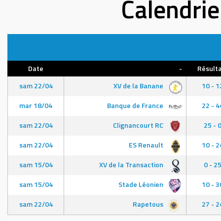
Calendrie
Date
-
Résult
sam 22/04
XV de la Banane
10 - 1
mar 18/04
Banque de France
22 - 4
sam 22/04
Clignancourt RC
25 - 
sam 22/04
ES Renault
10 - 2
sam 15/04
XV de la Transaction
0 - 2
sam 15/04
Stade Léonien
10 - 3
sam 22/04
Rapetous
27 - 2