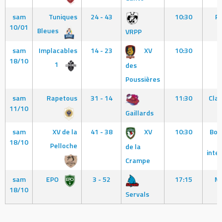
sam
Tuniques
24 - 43
10:30
Pa
10/01
Bleues
VRPP
sam
Implacables
14 - 23
XV
10:30
18/10
1
des
Poussières
sam
Rapetous
31 - 14
11:30
Clam
11/10
Gaillards
sam
XV de la
41 - 38
XV
10:30
Bob
18/10
Pelloche
de la
inte
Crampe
sam
EPO
3 - 52
17:15
Me
18/10
Servals