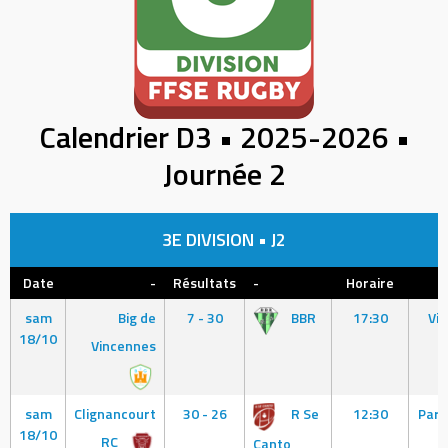
Calendrier D3 • 2025-2026 •
Journée 2
3E DIVISION • J2
Date
-
Résultats
-
Horaire
sam
Big de
7 - 30
BBR
17:30
Vin
18/10
Vincennes
sam
Clignancourt
30 - 26
R Se
12:30
Pari
18/10
RC
Canto