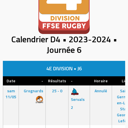
Calendrier D4 • 2023-2024 •
Journée 6
4E DIVISION • J6
Date
-
Résultats
-
Horaire
Lie
sam
Grognards
25 - 0
Annulé
Sain
11/05
Germa
Servals
en-La
2
Sta
Georg
Lefè