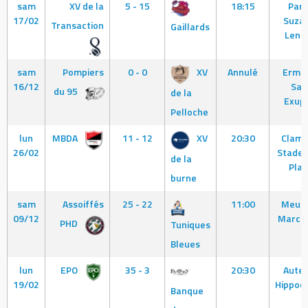
sam
XV de la
5 - 15
18:15
Paris
17/02
Suza
Transaction
Gaillards
Leng
sam
Pompiers
0 - 0
XV
Annulé
Ermon
16/12
Sai
du 95
de la
Exup
Pelloche
lun
MBDA
11 - 12
XV
20:30
Clama
26/02
Stade 
de la
Plai
burne
sam
Assoiffés
25 - 22
11:00
Meudo
09/12
Marcel
PHD
Tuniques
Bleues
lun
EPO
35 - 3
20:30
Auteui
19/02
Hippod
Banque