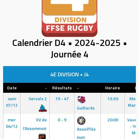
Calendrier D4 • 2024-2025 •
Journée 4
4E DIVISION • J4
Date
-
Résultats
-
Horaire
Li
sam
Servals 2
19 - 47
13:30
Meud
07/12
Marce
Gaillards
mer
XV de
0 - 9
20:00
Vaucr
04/12
- Yv
l’Assommoir
Assoiffés
Man
PHD