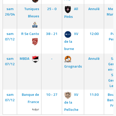
sam
Tuniques
25 - 0
All
Annulé
Meud
26/04
Marce
Bleues
Pinks
sam
R Se Canto
38 - 21
XV
12:00
Par
07/12
Pers
de la
burne
sam
MBDA
-
Annulé
Sai
07/12
Germ
Grognards
en-L
St
Geor
Lef
sam
Banque de
10 - 27
XV
11:30
Bougi
07/12
Banq
France
de la
Fra
Pelloche