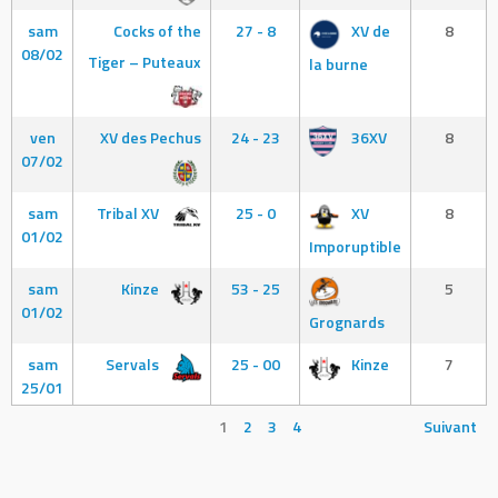
sam
Cocks of the
27 - 8
XV de
8
08/02
Tiger – Puteaux
la burne
ven
XV des Pechus
24 - 23
36XV
8
07/02
sam
Tribal XV
25 - 0
XV
8
01/02
Imporuptible
sam
Kinze
53 - 25
5
01/02
Grognards
sam
Servals
25 - 00
Kinze
7
25/01
1
2
3
4
Suivant