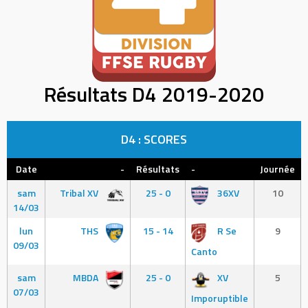
Résultats D4 2019-2020
D4 : SCORES
Date
-
Résultats
-
Journée
sam
Tribal XV
25 - 0
36XV
10
14/03
lun
THS
15 - 14
R Se
9
09/03
Canto
sam
MBDA
25 - 0
XV
5
07/03
Imporuptible