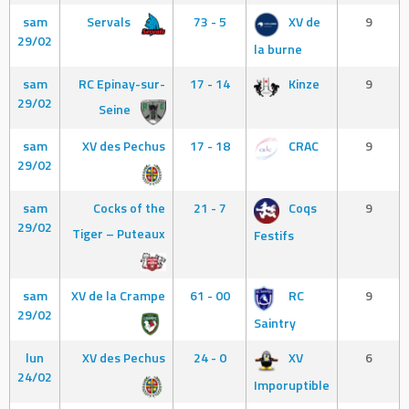
sam
Servals
73 - 5
XV de
9
29/02
la burne
sam
RC Epinay-sur-
17 - 14
Kinze
9
29/02
Seine
sam
XV des Pechus
17 - 18
CRAC
9
29/02
sam
Cocks of the
21 - 7
Coqs
9
29/02
Tiger – Puteaux
Festifs
sam
XV de la Crampe
61 - 00
RC
9
29/02
Saintry
lun
XV des Pechus
24 - 0
XV
6
24/02
Imporuptible