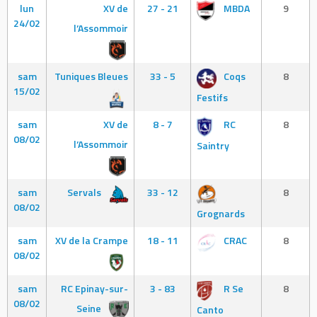
lun
XV de
27 - 21
MBDA
9
24/02
l’Assommoir
sam
Tuniques Bleues
33 - 5
Coqs
8
15/02
Festifs
sam
XV de
8 - 7
RC
8
08/02
l’Assommoir
Saintry
sam
Servals
33 - 12
8
08/02
Grognards
sam
XV de la Crampe
18 - 11
CRAC
8
08/02
sam
RC Epinay-sur-
3 - 83
R Se
8
08/02
Seine
Canto